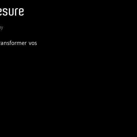
esure
uy
ransformer vos