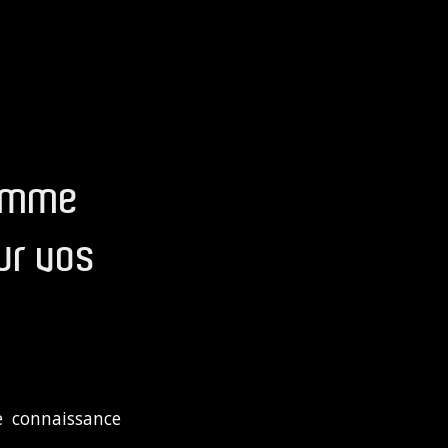
comme
ur vos
e connaissance