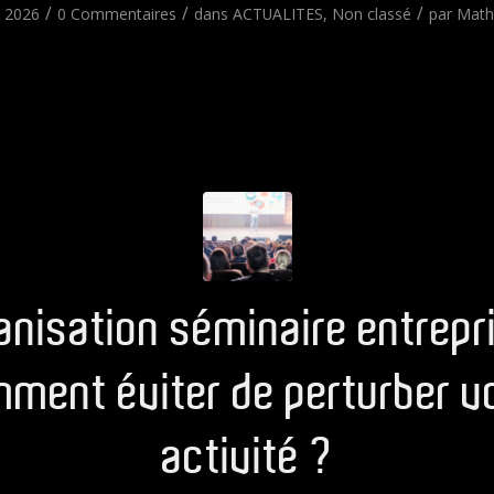
/
/
/
l 2026
0 Commentaires
dans
ACTUALITES
,
Non classé
par
Math
anisation séminaire entrepri
ment éviter de perturber v
activité ?