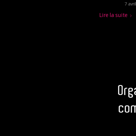
7 avri
Lire la suite
Org
com