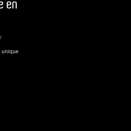
e en
y
e unique