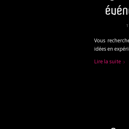
évén
1
Vous recherch
idées en expér
Lire la suite