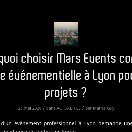
quoi choisir Mars Events 
e événementielle à Lyon po
projets ?
/
/
26 mai 2026
dans
ACTUALITES
par
Mathis Guy
n d’un événement professionnel à Lyon demande un
ain et une créativité sans limite.