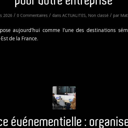
pour votre entreprise
/
/
/
s 2026
0 Commentaires
dans
ACTUALITES
,
Non classé
par
Mat
mpose aujourd’hui comme l’une des destinations sémi
Est de la France.
e événementielle : organis