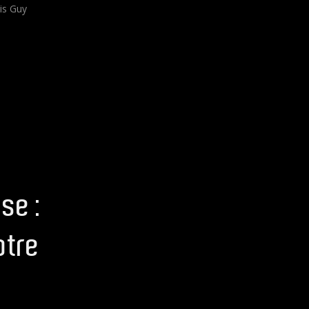
is Guy
se :
otre