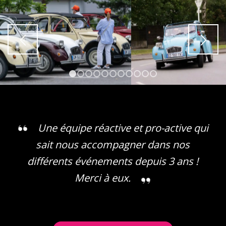
1
2
3
4
5
6
7
8
9
10
11
Une équipe réactive et pro-active qui
sait nous accompagner dans nos
différents événements depuis 3 ans !
Merci à eux.