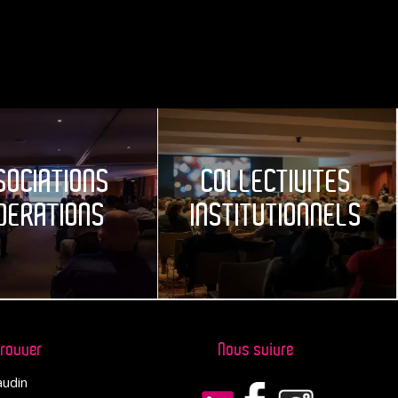
SOCIATIONS
COLLECTIVITES
DERATIONS
INSTITUTIONNELS
trouver
Nous suivre
audin