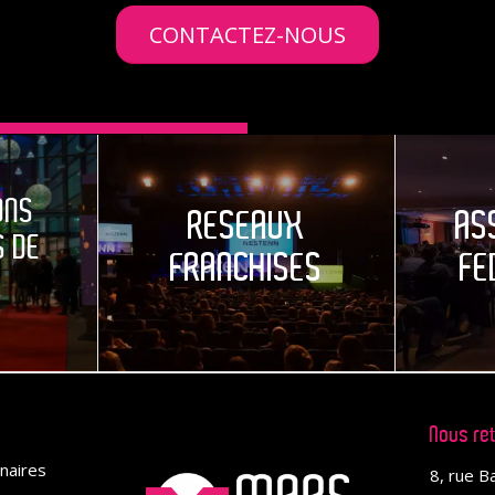
CONTACTEZ-NOUS
ONS
RESEAUX
AS
 DE
FRANCHISES
FE
S
Nous re
naires
8, rue B